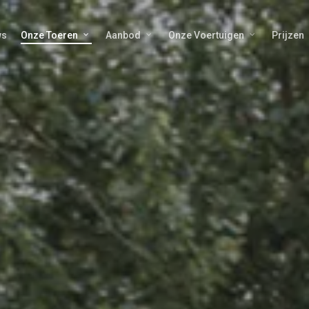
ws
Onze Toeren
Aanbod
Onze Voertuigen
Prijzen