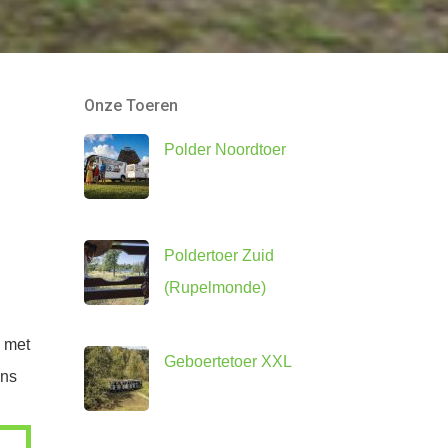
Onze Toeren
Polder Noordtoer
Poldertoer Zuid
(Rupelmonde)
e met
Geboertetoer XXL
ons