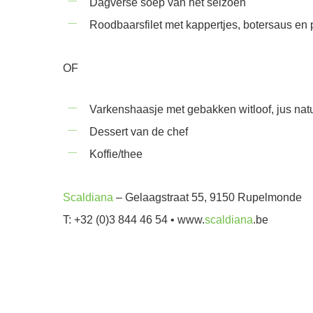
Dagverse soep van het seizoen
Roodbaarsfilet met kappertjes, botersaus en
OF
Varkenshaasje met gebakken witloof, jus natu
Dessert van de chef
Koffie/thee
Scaldiana
– Gelaagstraat 55, 9150 Rupelmonde
T: +32 (0)3 844 46 54 • www.
scaldiana
.be
Reservatie enkel via
Scaldiana
– aantal plaatsen i
*prijs per persoon (incl.BTW, excl. dranken. Inclusi