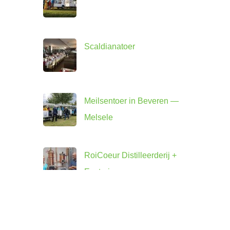
Scaldianatoer
Meilsentoer in Beveren —
Melsele
RoiCoeur Distilleerderij +
Ecotrein
Zwijndrechttoer