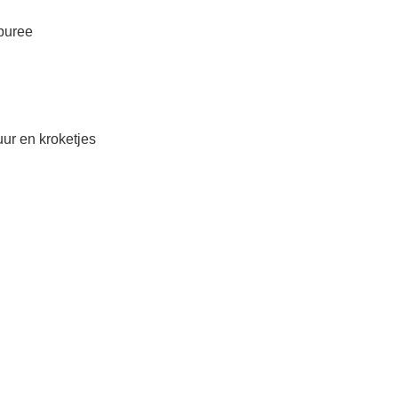
 puree
ur en kroketjes
© 2026 Ontdek Kruibeke. Alle rechten voorbehouden: Wim BV. Website:
nitras
s beperkt.
ef hapje van de streek)