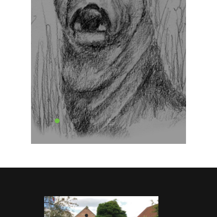
met
de
Barbiergidsen